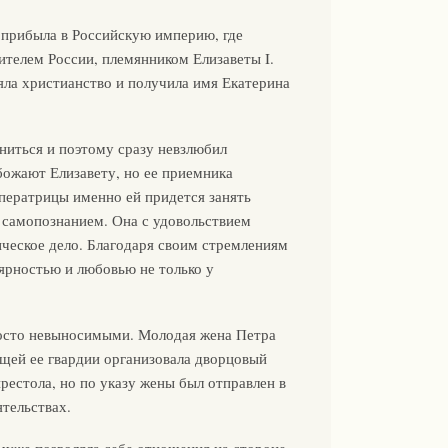
 прибыла в Российскую империю, где
телем России, племянником Елизаветы I.
яла христианство и получила имя Екатерина
ниться и поэтому сразу невзлюбил
ожают Елизавету, но ее приемника
мператрицы именно ей придется занять
 самопознанием. Она с удовольствием
ическое дело. Благодаря своим стремлениям
ярностью и любовью не только у
росто невыносимыми. Молодая жена Петра
щей ее гвардии организовала дворцовый
рестола, но по указу жены был отправлен в
тельствах.