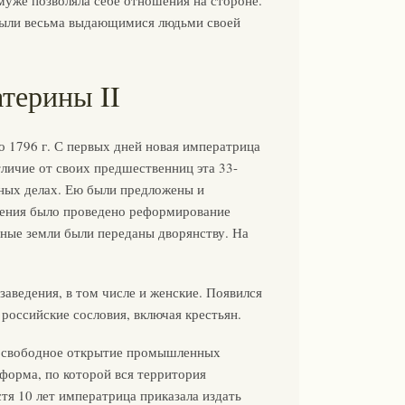
муже позволяла себе отношения на стороне.
были весьма выдающимися людьми своей
терины II
о 1796 г. С первых дней новая императрица
тличие от своих предшественниц эта 33-
нных делах. Ею были предложены и
ления было проведено реформирование
вные земли были переданы дворянству. На
аведения, в том числе и женские. Появился
 российские сословия, включая крестьян.
сь свободное открытие промышленных
форма, по которой вся территория
тя 10 лет императрица приказала издать