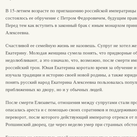
В 15-летнем возрасте по приглашению российской императрицы
состоялось ее обручение с Петром Федоровичем, будущим прави
Перед тем как вступить в законный брак с юным монархом прин
Алексеевна.
Счастливой ее семейную жизнь не назовешь. Супруг не хотел же
Екатерину. Молодая женщина сумела понять, что придворные об
недолюбливают, а это означало, что, возможно, после смерти и
российский трон. Юная Екатерина коротало время за обучение и
изучала традиции и историю своей новой родины, а также юрид
понять русский народ Екатерина Алексеевна пользовалась попул
приближенных ко двору, но и у обычных людей.
После смерти Елизаветы, отношения между супругами стали п
опасалась ареста и с помощью своих соратников и поддерживаю
переворот, после которого действующий император отрекся от п
Ропшинский дворец, где через неделю умер при странных обстоя