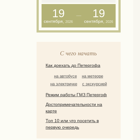
19
19
сентября
,
сентября
,
2026
2026
С чего начать
Как доехать до Петергофа
на автобусе
на метеоре
на электричке
с экскурсией
Режим работы ГМЗ Петергоф
Достопримечательности на
карте
Топ 10 или что посетить в
первую очередь