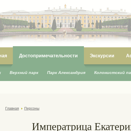
ная
Достопримечательности
Экскурсии
А
к
Верхний парк
Парк Александрия
Колонистский па
Главная
Персоны
Императрица Екатерин