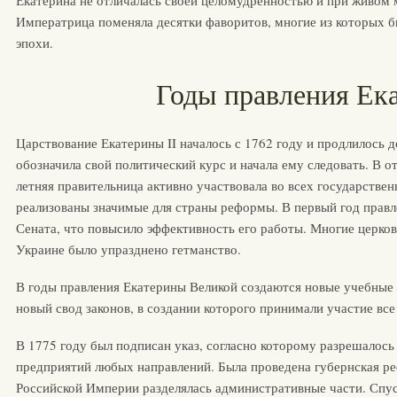
Екатерина не отличалась своей целомудренностью и при живом 
Императрица поменяла десятки фаворитов, многие из которых 
эпохи.
Годы правления Ека
Царствование Екатерины II началось с 1762 году и продлилось д
обозначила свой политический курс и начала ему следовать. В о
летняя правительница активно участвовала во всех государстве
реализованы значимые для страны реформы. В первый год прав
Сената, что повысило эффективность его работы. Многие церко
Украине было упразднено гетманство.
В годы правления Екатерины Великой создаются новые учебные з
новый свод законов, в создании которого принимали участие все
В 1775 году был подписан указ, согласно которому разрешало
предприятий любых направлений. Была проведена губернская ре
Российской Империи разделялась административные части. Спус