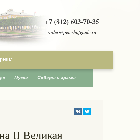
+7 (812) 603-70-35
order@peterhofguide.ru
фиша
рк
Музеи
Соборы и храмы
а II Великая